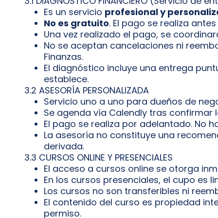
3.1 DIAGNÓSTICO FINANCIERO (Servicio de en
Es un servicio
profesional y personali
No es gratuito
. El pago se realiza antes
Una vez realizado el pago, se coordinará
No se aceptan cancelaciones ni reembol
Finanzas.
El diagnóstico incluye una entrega punt
establece.
3.2 ASESORÍA PERSONALIZADA
Servicio uno a uno para dueños de nego
Se agenda vía Calendly tras confirmar l
El pago se realiza por adelantado. No 
La asesoría no constituye una recomenda
derivada.
3.3 CURSOS ONLINE Y PRESENCIALES
El acceso a cursos online se otorga in
En los cursos presenciales, el cupo es l
Los cursos no son transferibles ni reem
El contenido del curso es propiedad inte
permiso.