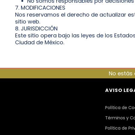
No somos responsables por decisiones 
7. MODIFICACIONES
Nos reservamos el derecho de actualizar est
sitio web.
8. JURISDICCIÓN
Este sitio opera bajo las leyes de los Estad
Ciudad de México.
No estás 
AVISO LEG
Política de Co
Términos y C
Política de Pr