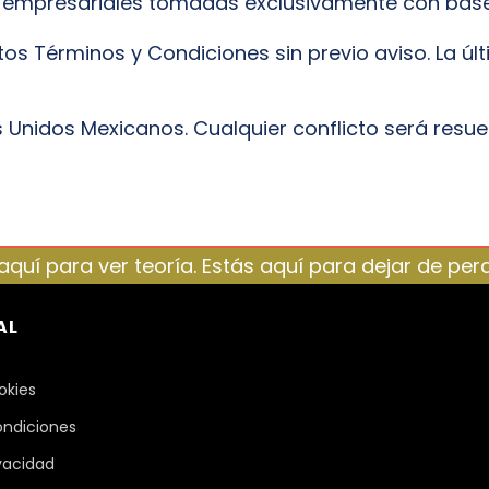
empresariales tomadas exclusivamente con base en
os Términos y Condiciones sin previo aviso. La últ
os Unidos Mexicanos. Cualquier conflicto será resu
aquí para ver teoría. Estás aquí para dejar de perd
AL
okies
ondiciones
ivacidad