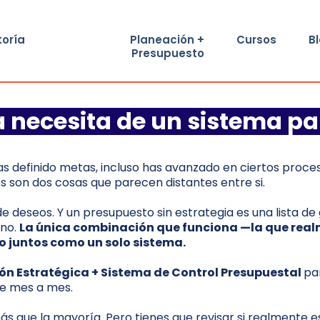
toría
Planeación +
Cursos
B
Presupuesto
a necesita de un sistema pa
s definido metas, incluso has avanzado en ciertos proceso
 son dos cosas que parecen distantes entre si.
de deseos. Y un presupuesto sin estrategia es una lista d
 no.
La
única combinación que funciona —la que realm
 juntos como un solo sistema.
ón Estratégica + Sistema de Control Presupuestal
pa
e mes a mes.
 más que la mayoría. Pero tienes que revisar si realmente e