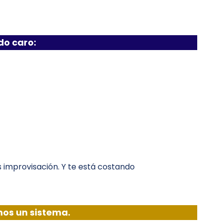
do caro:
s improvisación. Y te está costando
mos un sistema.