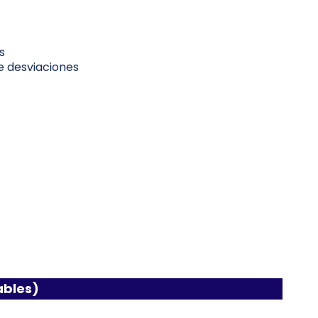
s
e desviaciones
ables)