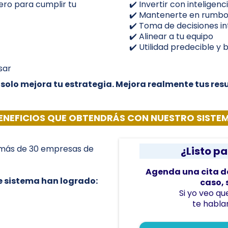
iero para cumplir tu
✔️ Invertir con inteligen
✔️ Mantenerte en rumb
✔️ Toma de decisiones in
✔️ Alinear a tu equipo
✔️ Utilidad predecible y 
sar
 solo mejora tu estrategia. Mejora realmente tus res
ENEFICIOS QUE OBTENDRÁS CON NUESTRO SISTE
 más de 30 empresas de
¿Listo pa
Agenda una cita d
e sistema han logrado:
caso, 
Si yo veo qu
te habla