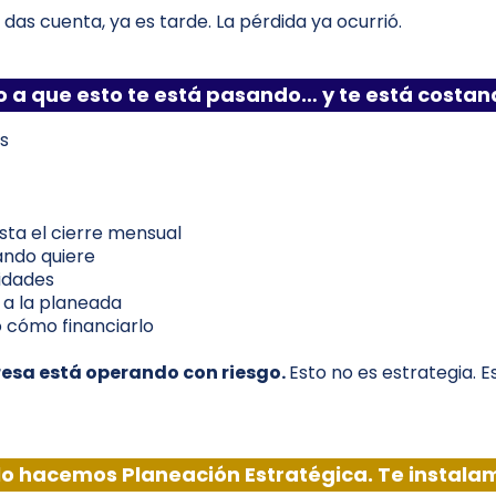
das cuenta, ya es tarde. La pérdida ya ocurrió.
 a que esto te está pasando… y te está costan
s
sta el cierre mensual
uando quiere
lidades
r a la planeada
o cómo financiarlo
resa está operando con riesgo.
Esto no es estrategia. E
lo hacemos Planeación Estratégica. Te instala