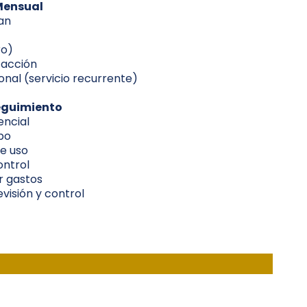
 Mensual
lan
ro)
acción
nal (servicio recurrente)
seguimiento
encial
ipo
e uso
ontrol
r gastos
visión y control