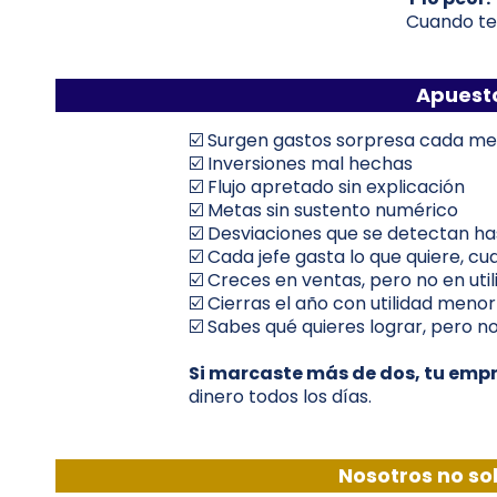
Cuando te 
Apuesto
☑️ Surgen gastos sorpresa cada me
☑️ Inversiones mal hechas
☑️ Flujo apretado sin explicación
☑️ Metas sin sustento numérico
☑️ Desviaciones que se detectan ha
☑️ Cada jefe gasta lo que quiere, c
☑️ Creces en ventas, pero no en uti
☑️ Cierras el año con utilidad meno
☑️ Sabes qué quieres lograr, pero n
Si marcaste más de dos, tu emp
dinero todos los días.
Nosotros no so