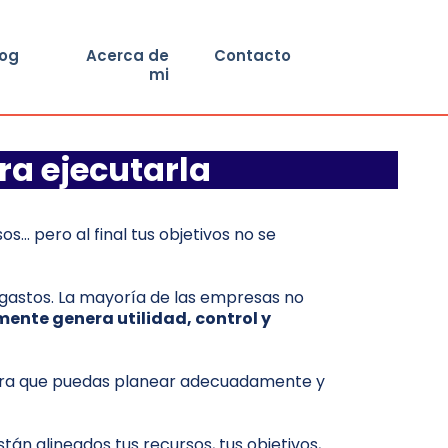
log
Acerca de
Contacto
mi
ra ejecutarla
s… pero al final tus objetivos no se
e gastos. La mayoría de las empresas no
ente genera utilidad, control y
ra que puedas planear adecuadamente y
stán alineados tus recursos, tus objetivos,