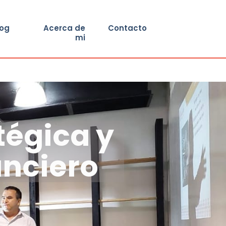
log
Acerca de
Contacto
mi
tégica y
anciero