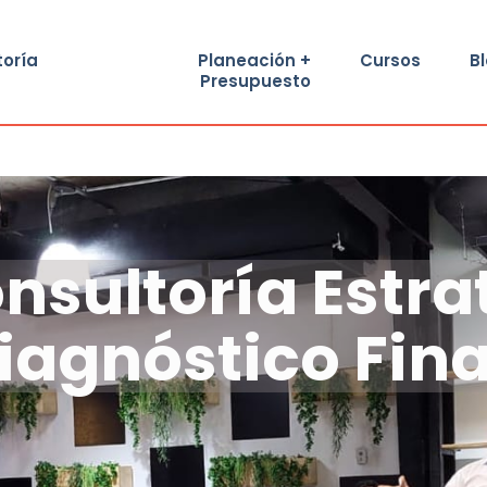
toría
Planeación +
Cursos
B
Presupuesto
nsultoría Estra
iagnóstico Fin