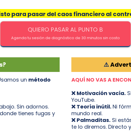
isto para pasar del caos financiero al contr
QUIERO PASAR AL PUNTO B
Agenda tu sesión de diagnóstico de 30 minutos sin costo
s?
⚠️
Advert
 Usamos un
método
AQUÍ NO VAS A ENCO
❌ Motivación vacía.
Si
YouTube.
abajo. Sin adornos.
❌ Teoría inútil.
Ni fórm
donde tienes fugas y
mundo real.
❌ Palmaditas.
Si está
te lo diremos. Directo y