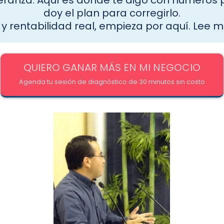
eranza. Aquí es donde te digo con números 
doy el plan para corregirlo.
a y rentabilidad real, empieza por aquí. Lee
QUIERO GANAR MÁS EN MI NEGOCIO
Agenda tu sesión de diagnóstico de 30 minutos sin costo