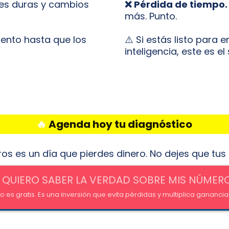
nes duras y cambios
❌ Pérdida de tiempo.
más. Punto.
ento hasta que los
⚠️ Si estás listo para e
inteligencia, este es e
🔥
Agenda hoy tu diagnóstico
os es un día que pierdes dinero. No dejes que tus
 QUIERO SABER LA VERDAD SOBRE MIS NÚMER
o es gratis. Es una inversión que evita pérdidas y multiplica ganancia