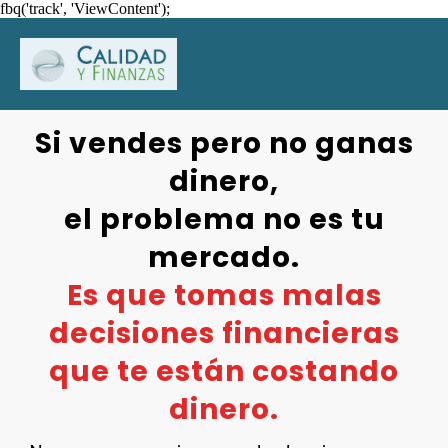
fbq('track', 'ViewContent');
Si vendes pero no ganas
dinero,
el problema no es tu
mercado.
Es que tomas malas
decisiones financieras
que te están costando
dinero.